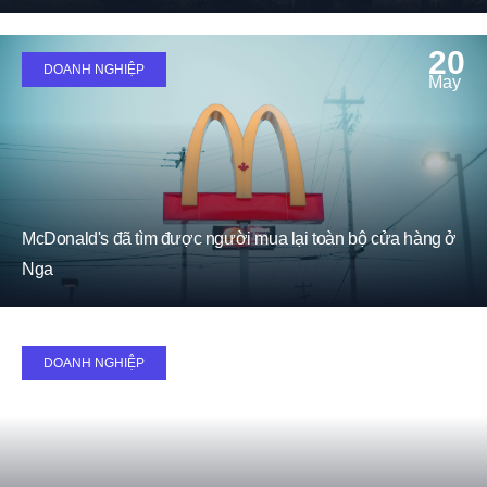
20
DOANH NGHIỆP
May
McDonald's đã tìm được người mua lại toàn bộ cửa hàng ở
Nga
20
DOANH NGHIỆP
May