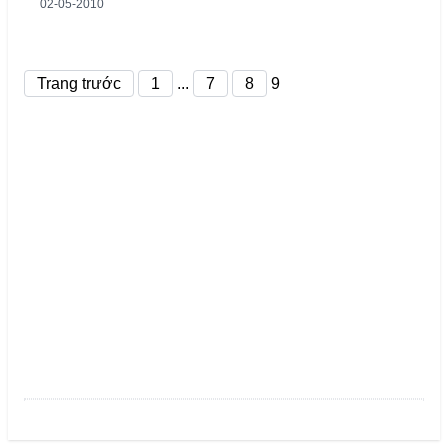
02-05-2010
Trang trước
1
...
7
8
9