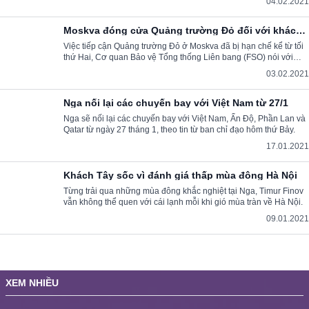
04.02.2021
Moskva đóng cửa Quảng trường Đỏ đối với khách
tham quan
Việc tiếp cận Quảng trường Đỏ ở Moskva đã bị hạn chế kể từ tối
thứ Hai, Cơ quan Bảo vệ Tổng thống Liên bang (FSO) nói với
Sputnik.
03.02.2021
Nga nối lại các chuyến bay với Việt Nam từ 27/1
Nga sẽ nối lại các chuyến bay với Việt Nam, Ấn Độ, Phần Lan và
Qatar từ ngày 27 tháng 1, theo tin từ ban chỉ đạo hôm thứ Bảy.
17.01.2021
Khách Tây sốc vì đánh giá thấp mùa đông Hà Nội
Từng trải qua những mùa đông khắc nghiệt tại Nga, Timur Finov
vẫn không thể quen với cái lạnh mỗi khi gió mùa tràn về Hà Nội.
09.01.2021
XEM NHIỀU