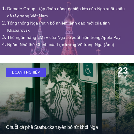
Damate Group - tập đoàn nông nghiệp lớn của Nga xuất khẩu
gà tây sang Việt Nam
Tổng thống Nga Putin bổ nhiệm lãnh đạo mới của tỉnh
Khabarovsk
Thẻ ngân hàng «Mir» của Nga sẽ xuất hiện trong Apple Pay
Ngắm Nhà thờ Chính của Lực lượng Vũ trang Nga (Ảnh)
23
DOANH NGHIỆP
May
Chuỗi cà phê Starbucks tuyên bố rút khỏi Nga