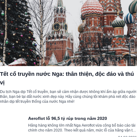
Tết cổ truyền nước Nga: thân thiện, độc đáo và thú
vị
Du lịch Nga dịp Tết cổ truyền, bạn sẽ cảm nhận được không khí ấm áp giữa người
thân, bạn bè tại đất nước xinh đẹp này. Hãy cùng chúng tôi khám phá nét độc đáo
nhân dịp tết truyền thống của nước Nga nhé!
Aeroflot lỗ 96,5 tỷ rúp trong năm 2020
Hãng hàng không lớn nhất Nga Aeroflot vừa công bố báo cáo tài
chính cho năm 2020. Theo kết quả năm, mức lỗ của hãng vận tải
quốc gia này lên tới 96,5 tỷ rúp.