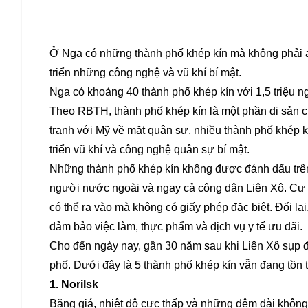
Ở Nga có những thành phố khép kín mà không phải a
triển những công nghệ và vũ khí bí mật.
Nga có khoảng 40 thành phố khép kín với 1,5 triệu n
Theo RBTH, thành phố khép kín là một phần di sản c
tranh với Mỹ về mặt quân sự, nhiều thành phố khép k
triển vũ khí và công nghệ quân sự bí mật.
Những thành phố khép kín không được đánh dấu trên 
người nước ngoài và ngay cả công dân Liên Xô. Cư dâ
có thể ra vào mà không có giấy phép đặc biệt. Đổi l
đảm bảo việc làm, thực phẩm và dịch vụ y tế ưu đãi.
Cho đến ngày nay, gần 30 năm sau khi Liên Xô sụp đổ,
phố. Dưới đây là 5 thành phố khép kín vẫn đang tồn t
1. Norilsk
Băng giá, nhiệt độ cực thấp và những đêm dài không