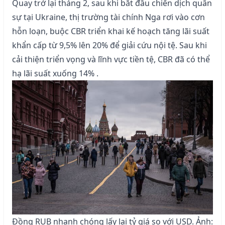
Quay trở lại tháng 2, sau khi bắt đầu chiến dịch quân
sự tại Ukraine, thị trường tài chính Nga rơi vào cơn
hỗn loạn, buộc CBR triển khai kế hoạch tăng lãi suất
khẩn cấp từ 9,5% lên 20% để giải cứu nội tệ. Sau khi
cải thiện triển vọng và lĩnh vực tiền tệ, CBR đã có thể
hạ lãi suất xuống 14% .
Đồng RUB nhanh chóng lấy lại tỷ giá so với USD. Ảnh: