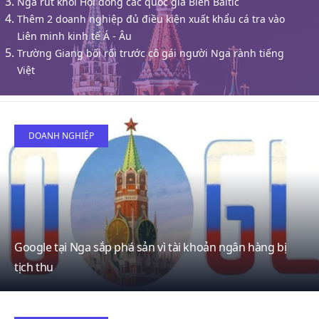
Nga rút khỏi Hội đồng các quốc gia Biển Baltic
Thêm 2 doanh nghiệp đủ điều kiện xuất khẩu cá tra vào
Liên minh kinh tế Á - Âu
Trường Giang bối rối trước cô gái người Nga rành tiếng
Việt
18
DOANH NGHIỆP
May
Google tại Nga sắp phá sản vì tài khoản ngân hàng bị
tịch thu