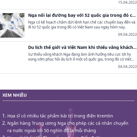
15.04.2022
thu hút nhiều du khách đến với một đất nước có vô số phong
cảnh đẹp và giàu nghệ thuật.
Nga nối lại đường bay với 52 quốc gia trong đó có
Việt Nam
Nga có kế hoạch chấm dứt lệnh hạn chế các chuyến bay đến và
đi từ 52 quốc gia trong đó có Việt Nam sau ngày hôm nay.
09.04.2022
Du lịch thế giới và Việt Nam khi thiếu vắng khách
Nga
Sự thiếu vắng khách Nga đang làm ảnh hưởng tiêu cực tới hy
vọng sớm phục hồi du lịch ở một số quốc gia, trong đó có Việt
Nam.
04.04.2022
XEM NHIỀU
Họa sĩ có nhiều tác phẩm bài trí trong điện Kremlin
Ngân hàng Trung ương Nga cho phép các cá nhân chuyển
ra nước ngoài tới 50 nghìn đô la mỗi tháng