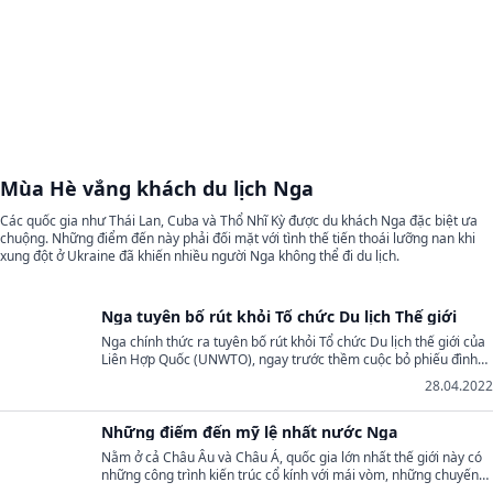
Mùa Hè vắng khách du lịch Nga
Các quốc gia như Thái Lan, Cuba và Thổ Nhĩ Kỳ được du khách Nga đặc biệt ưa
chuộng. Những điểm đến này phải đối mặt với tình thế tiến thoái lưỡng nan khi
xung đột ở Ukraine đã khiến nhiều người Nga không thể đi du lịch.
Nga tuyên bố rút khỏi Tổ chức Du lịch Thế giới
Nga chính thức ra tuyên bố rút khỏi Tổ chức Du lịch thế giới của
Liên Hợp Quốc (UNWTO), ngay trước thềm cuộc bỏ phiếu đình
chỉ tư cách thành viên của Moscow diễn ra.
28.04.2022
Những điểm đến mỹ lệ nhất nước Nga
Nằm ở cả Châu Âu và Châu Á, quốc gia lớn nhất thế giới này có
những công trình kiến ​​trúc cổ kính với mái vòm, những chuyến
tàu hoành tráng, các vùng đất hoang vu rộng lớn...Từ lâu, Nga đã