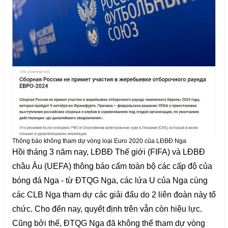
Thông báo không tham dự vòng loại Euro 2020 của LĐBĐ Nga
Hồi tháng 3 năm nay, LĐBĐ Thế giới (FIFA) và LĐBĐ
châu Âu (UEFA) thông báo cấm toàn bộ các cấp độ của
bóng đá Nga - từ ĐTQG Nga, các lứa U của Nga cùng
các CLB Nga tham dự các giải đấu do 2 liên đoàn này tổ
chức. Cho đến nay, quyết định trên vẫn còn hiệu lực.
Cũng bởi thế, ĐTQG Nga đã không thể tham dự vòng