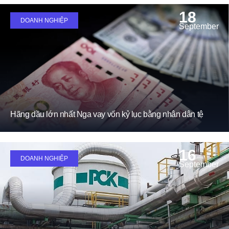
18
DOANH NGHIỆP
September
Hãng dầu lớn nhất Nga vay vốn kỷ lục bằng nhân dân tệ
16
DOANH NGHIỆP
September