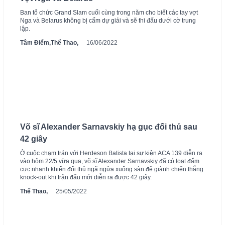
Ban tổ chức Grand Slam cuối cùng trong năm cho biết các tay vợt
Nga và Belarus không bị cấm dự giải và sẽ thi đấu dưới cờ trung
lập.
Tâm Điểm,
Thể Thao,
16/06/2022
Võ sĩ Alexander Sarnavskiy hạ gục đối thủ sau
42 giây
Ở cuộc chạm trán với Herdeson Batista tại sự kiện ACA 139 diễn ra
vào hôm 22/5 vừa qua, võ sĩ Alexander Sarnavskiy đã có loạt đấm
cực nhanh khiến đối thủ ngã ngửa xuống sàn để giành chiến thắng
knock-out khi trận đấu mới diễn ra được 42 giây.
Thể Thao,
25/05/2022