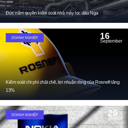
Đức nắm quyền kiểm soát nhà máy lọc dầu Nga
16
DOANH NGHIỆP
September
Kiểm soát chi phí chặt chẽ, lợi nhuận ròng của Rosneft tăng
13%
29
DOANH NGHIỆP
August