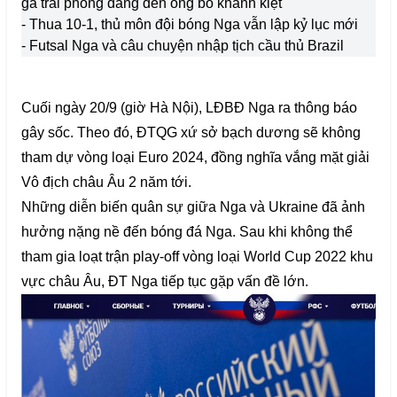
gã trai phóng đãng đến ông bố khánh kiệt
- Thua 10-1, thủ môn đội bóng Nga vẫn lập kỷ lục mới
- Futsal Nga và câu chuyện nhập tịch cầu thủ Brazil
Cuối ngày 20/9 (giờ Hà Nội), LĐBĐ Nga ra thông báo
gây sốc. Theo đó, ĐTQG xứ sở bạch dương sẽ không
tham dự vòng loại Euro 2024, đồng nghĩa vắng mặt giải
Vô địch châu Âu 2 năm tới.
Những diễn biến quân sự giữa Nga và Ukraine đã ảnh
hưởng nặng nề đến bóng đá Nga. Sau khi không thể
tham gia loạt trận play-off vòng loại World Cup 2022 khu
vực châu Âu, ĐT Nga tiếp tục gặp vấn đề lớn.