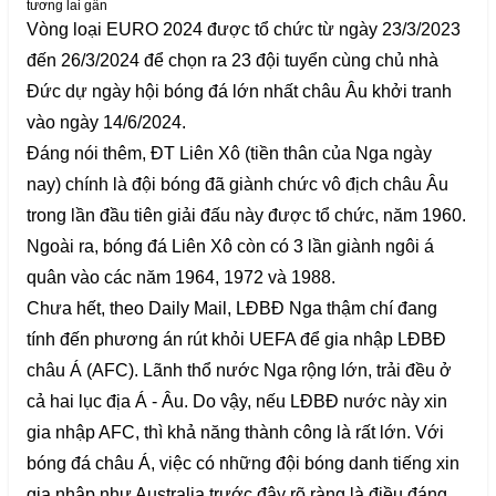
tương lai gần
Vòng loại EURO 2024 được tổ chức từ ngày 23/3/2023
đến 26/3/2024 để chọn ra 23 đội tuyển cùng chủ nhà
Đức dự ngày hội bóng đá lớn nhất châu Âu khởi tranh
vào ngày 14/6/2024.
Đáng nói thêm, ĐT Liên Xô (tiền thân của Nga ngày
nay) chính là đội bóng đã giành chức vô địch châu Âu
trong lần đầu tiên giải đấu này được tổ chức, năm 1960.
Ngoài ra, bóng đá Liên Xô còn có 3 lần giành ngôi á
quân vào các năm 1964, 1972 và 1988.
Chưa hết, theo Daily Mail, LĐBĐ Nga thậm chí đang
tính đến phương án rút khỏi UEFA để gia nhập LĐBĐ
châu Á (AFC). Lãnh thổ nước Nga rộng lớn, trải đều ở
cả hai lục địa Á - Âu. Do vậy, nếu LĐBĐ nước này xin
gia nhập AFC, thì khả năng thành công là rất lớn. Với
bóng đá châu Á, việc có những đội bóng danh tiếng xin
gia nhập như Australia trước đây rõ ràng là điều đáng