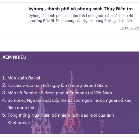
Vyborg - thành phố cổ phong cách Thụy Điển trong
lòng nước Nga
Vyborg là thành phố cổ thuộc tỉnh Leningrad, nằm cách thủ đô
phương Bắc St. Petersburg của Nga khoảng 2 tiếng lái xe ôtô
(140km) và cách biên giới Phần Lan chỉ 30-50km.
15.06.2022
XEM NHIỀU
Mùa xuân Baikal
Karatsev vào bán kết ngay lần đầu dự Grand Slam
Môn võ Sambo sẽ được phát triển mạnh tại Việt Nam
Bộ nội vụ Nga đề xuất cấp thẻ ID cho người nước ngoài để xác
định danh tính
Tổng thống Nga Putin bổ nhiệm lãnh đạo mới của tỉnh
Khabarovsk