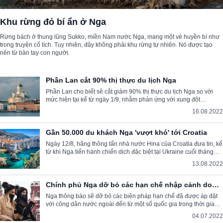
Khu rừng đỏ bí ẩn ở Nga
Rừng bách ở thung lũng Sukko, miền Nam nước Nga, mang một vẻ huyền bí như
trong truyện cổ tích. Tuy nhiên, đây không phải khu rừng tự nhiên. Nó được tạo
nên từ bàn tay con người.
Phần Lan cắt 90% thị thực du lịch Nga
Phần Lan cho biết sẽ cắt giảm 90% thị thực du lịch Nga so với
mức hiện tại kể từ ngày 1/9, nhằm phản ứng với xung đột
Ukraine.
16.08.2022
Gần 50.000 du khách Nga 'vượt khó' tới Croatia
Ngày 12/8, hãng thông tấn nhà nước Hina của Croatia đưa tin, kể
từ khi Nga tiến hành chiến dịch đặc biệt tại Ukraine cuối tháng
2/2022, gần 50.000 du khách Nga đã tới nước này.
13.08.2022
Chính phủ Nga dỡ bỏ các hạn chế nhập cảnh do
dịch COVID-19
Nga thông báo sẽ dỡ bỏ các biện pháp hạn chế đã được áp đặt
với công dân nước ngoài đến từ một số quốc gia trong thời gian
đại dịch.
04.07.2022