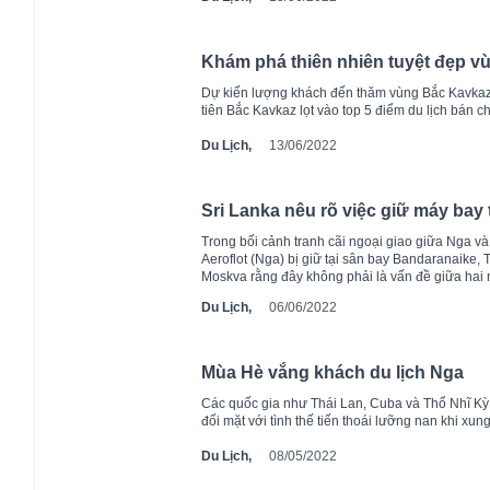
Khám phá thiên nhiên tuyệt đẹp v
Dự kiến lượng khách đến thăm vùng Bắc Kavkaz s
tiên Bắc Kavkaz lọt vào top 5 điểm du lịch bán c
Du Lịch,
13/06/2022
Sri Lanka nêu rõ việc giữ máy bay
Trong bối cảnh tranh cãi ngoại giao giữa Nga v
Aeroflot (Nga) bị giữ tại sân bay Bandaranaike
Moskva rằng đây không phải là vấn đề giữa hai 
Du Lịch,
06/06/2022
Mùa Hè vắng khách du lịch Nga
Các quốc gia như Thái Lan, Cuba và Thổ Nhĩ K
đối mặt với tình thế tiến thoái lưỡng nan khi xu
Du Lịch,
08/05/2022