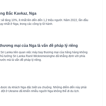
ùng Bắc Kavkaz, Nga
ẽ tăng 10%, ít nhất lên đến đến 1,2 triệu người. Năm 2022, lần đầu
hạy nhất ở Nga, trong các công ty lữ hành.
 thương mại của Nga là vấn đề pháp lý riêng
à Sri Lanka liên quan việc máy bay thương mại của hãng hàng không
, Thủ tướng Sri Lanka Ranil Wickremesinghe đã khẳng định với phía
nước mà là vấn đề pháp lý riêng.
ỳ được du khách Nga đặc biệt ưa chuộng. Những điểm đến này phải
ng đột ở Ukraine đã khiến nhiều người Nga không thể đi du lịch.