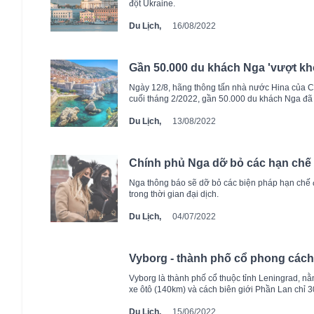
đột Ukraine.
Du Lịch,
16/08/2022
Gần 50.000 du khách Nga 'vượt khó
Ngày 12/8, hãng thông tấn nhà nước Hina của Croa
cuối tháng 2/2022, gần 50.000 du khách Nga đã 
Du Lịch,
13/08/2022
Chính phủ Nga dỡ bỏ các hạn chế
Nga thông báo sẽ dỡ bỏ các biện pháp hạn chế 
trong thời gian đại dịch.
Du Lịch,
04/07/2022
Vyborg - thành phố cổ phong cách
Vyborg là thành phố cổ thuộc tỉnh Leningrad, n
xe ôtô (140km) và cách biên giới Phần Lan chỉ 
Du Lịch,
15/06/2022