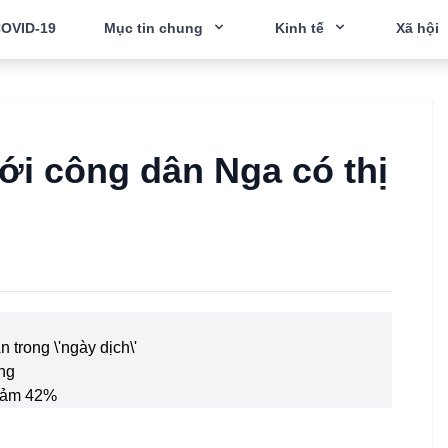
OVID-19
Mục tin chung
Kinh tế
Xã hội
ới công dân Nga có thị
 trong \'ngày dịch\'
ang
giảm 42%