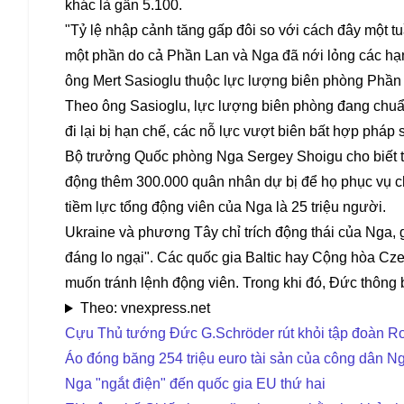
khác là gần 5.100.
"Tỷ lệ nhập cảnh tăng gấp đôi so với cách đây một 
một phần do cả Phần Lan và Nga đã nới lỏng các hạ
ông Mert Sasioglu thuộc lực lượng biên phòng Phần
Theo ông Sasioglu, lực lượng biên phòng đang chuẩn
đi lại bị hạn chế, các nỗ lực vượt biên bất hợp pháp 
Bộ trưởng Quốc phòng Nga Sergey Shoigu cho biết t
động thêm 300.000 quân nhân dự bị để họ phục vụ c
tiềm lực tổng động viên của Nga là 25 triệu người.
Ukraine và phương Tây chỉ trích động thái của Nga, gọ
đáng lo ngại". Các quốc gia Baltic hay Cộng hòa Cz
muốn tránh lệnh động viên. Trong khi đó, Đức thông
Theo: vnexpress.net
Cựu Thủ tướng Đức G.Schröder rút khỏi tập đoàn R
Áo đóng băng 254 triệu euro tài sản của công dân N
Nga "ngắt điện" đến quốc gia EU thứ hai