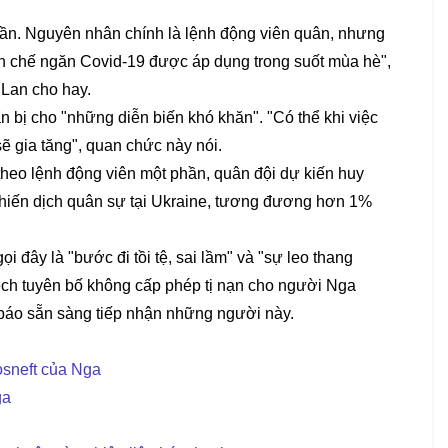
tuần. Nguyên nhân chính là lệnh động viên quân, nhưng
n chế ngăn Covid-19 được áp dụng trong suốt mùa hè",
 Lan cho hay.
 bị cho "những diễn biến khó khăn". "Có thể khi việc
sẽ gia tăng", quan chức này nói.
heo lệnh động viên một phần, quân đội dự kiến huy
hiến dịch quân sự tại Ukraine, tương đương hơn 1%
i đây là "bước đi tồi tệ, sai lầm" và "sự leo thang
ech tuyên bố không cấp phép tị nạn cho người Nga
 báo sẵn sàng tiếp nhận những người này.
osneft của Nga
ga