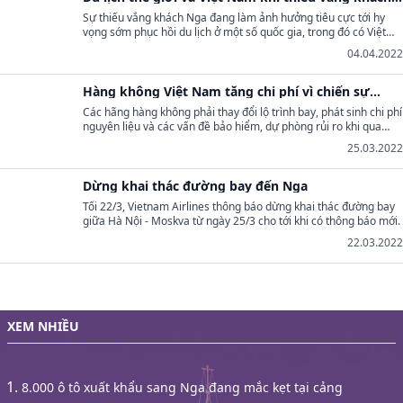
Nga
Sự thiếu vắng khách Nga đang làm ảnh hưởng tiêu cực tới hy
vọng sớm phục hồi du lịch ở một số quốc gia, trong đó có Việt
Nam.
04.04.2022
Hàng không Việt Nam tăng chi phí vì chiến sự
Ukraine
Các hãng hàng không phải thay đổi lộ trình bay, phát sinh chi phí
nguyên liệu và các vấn đề bảo hiểm, dự phòng rủi ro khi qua
không phận Nga.
25.03.2022
Dừng khai thác đường bay đến Nga
Tối 22/3, Vietnam Airlines thông báo dừng khai thác đường bay
giữa Hà Nội - Moskva từ ngày 25/3 cho tới khi có thông báo mới.
22.03.2022
XEM NHIỀU
8.000 ô tô xuất khẩu sang Nga đang mắc kẹt tại cảng