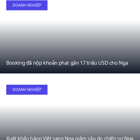
08
DOANH NGHIỆP
April
Booking đã nộp khoản phạt gần 17 triệu USD cho Nga
07
DOANH NGHIỆP
April
Xuất khẩu hàng Việt sang Nga giảm sâu do chiến sự Nga