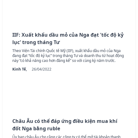
IIF: Xuất khẩu dầu mỏ của Nga đạt 'tốc độ kỷ
lục' trong tháng Tư
Theo Viện Tài chính Quốc tế Mỹ (IIF), xuất khẩu dầu mỏ của Nga
đang đạt “tốc độ kỷ lục” trong tháng Tư và doanh thu từ hoạt động
này “có khả năng cao hơn đáng kể” so với cùng kỳ năm trước.
Kinh Tế,
26/04/2022
Châu Âu có thể đáp ứng điều kiện mua khí
đốt Nga bằng ruble
Ủy ban châu Âu cho rằng các công ty có thể mở tài khoản thanh